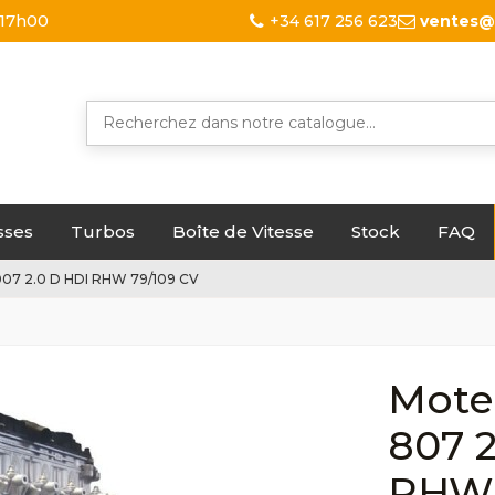
 17h00
+34 617 256 623
ventes@
sses
Turbos
Boîte de Vitesse
Stock
FAQ
07 2.0 D HDI RHW 79/109 CV
Mote
807 
RHW 