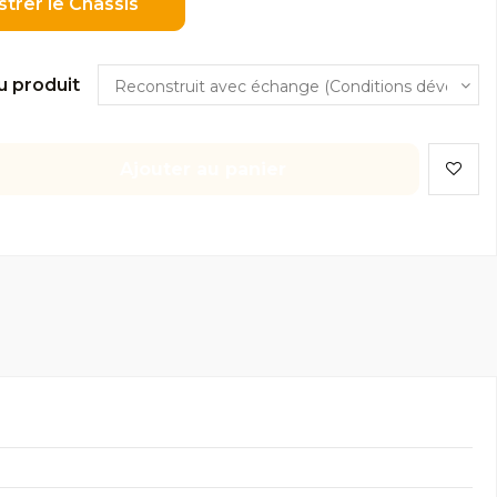
strer le Châssis
u produit
Ajouter au panier