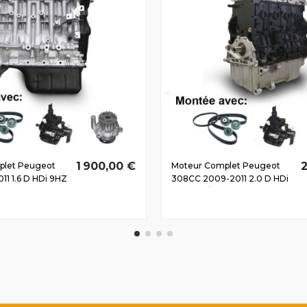
1 900,00 €
2
plet Peugeot
Moteur Complet Peugeot
1 1.6 D HDi 9HZ
308CC 2009-2011 2.0 D HDi
RHR 100/136 CV