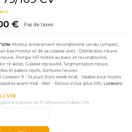
geot
00 €
Pas de taxes
ION:
Moteur entièrement reconditionné vendu complet,
n bas moteur et de sa culasse avec : Distribution neuve,
neuve, Pompe HP testée au banc et reconditionné,
Bloc ré-alésé, Culasse éprouvée, Segmentation neuve,
lles et paliers neufs, Jointures neuves
:
Livraison 9 - 14 jours (hors week-end) - Valable pour toutes
sées avant midi - Aller - Retour inclus (plus info:
Livraison
)
s / VIN
ligatoire d'ajouter les 17 références Châssis / VIN