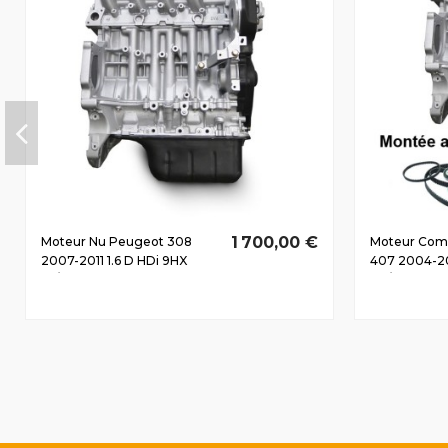
1 700,00 €
Moteur Nu Peugeot 308
Moteur Com
2007-2011 1.6 D HDi 9HX
407 2004-201
66/90 CV
80/110 CV