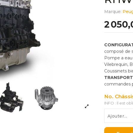
Marque:
Peu
2 050,
CONFIGURAT
composé de so
Pompe a eau 
Vilebrequin, 
Coussinets bie
TRANSPORT
commandes pas
No. Châssi
INFO : Il est ob