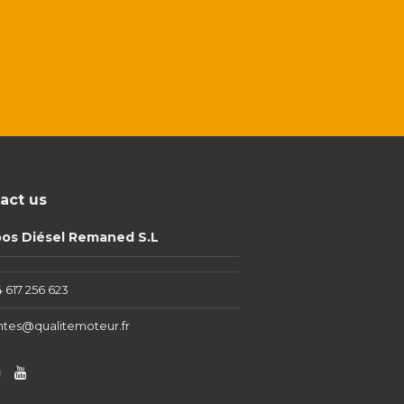
act us
pos Diésel Remaned S.L
 617 256 623
ntes@qualitemoteur.fr