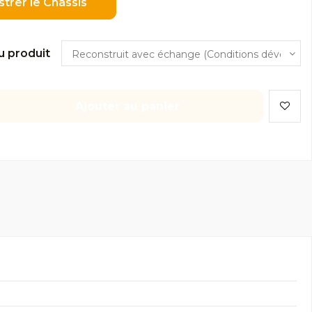
strer le Châssis
u produit
Ajouter au panier