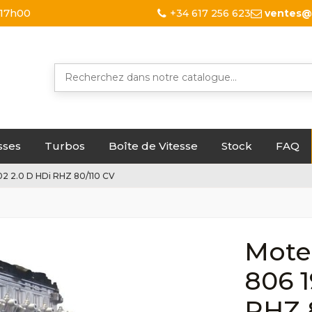
 17h00
+34 617 256 623
ventes@
sses
Turbos
Boîte de Vitesse
Stock
FAQ
2 2.0 D HDi RHZ 80/110 CV
Mote
806 1
RHZ 