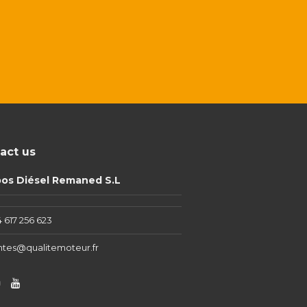
act us
pos Diésel Remaned S.L
 617 256 623
ntes@qualitemoteur.fr