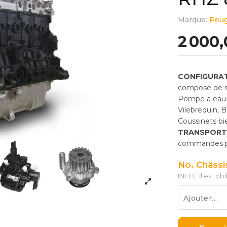
Marque:
Peu
2 000
CONFIGURAT
composé de so
Pompe a eau 
Vilebrequin, 
Coussinets bie
TRANSPORT
commandes pas
No. Châssi
INFO : Il est ob