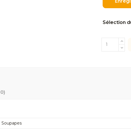
Enregi
Sélection d
(0)
8 Soupapes