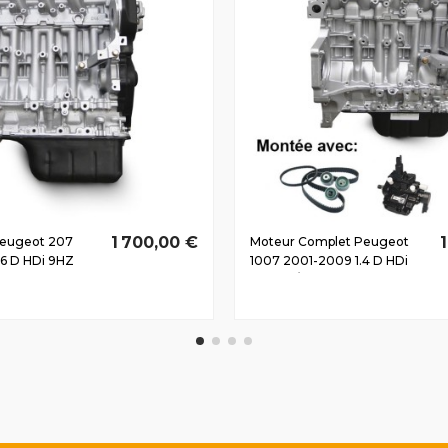
1 700,00 €
Peugeot 207
Moteur Complet Peugeot
.6 D HDi 9HZ
1007 2001-2009 1.4 D HDi
8HZ 50/68 CV