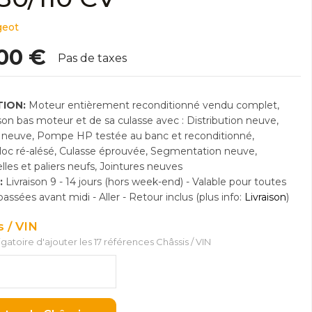
geot
,00 €
Pas de taxes
ION:
Moteur entièrement reconditionné vendu complet,
n bas moteur et de sa culasse avec : Distribution neuve,
neuve, Pompe HP testée au banc et reconditionné,
Bloc ré-alésé, Culasse éprouvée, Segmentation neuve,
lles et paliers neufs, Jointures neuves
:
Livraison 9 - 14 jours (hors week-end) - Valable pour toutes
sées avant midi - Aller - Retour inclus (plus info:
Livraison
)
s / VIN
ligatoire d'ajouter les 17 références Châssis / VIN