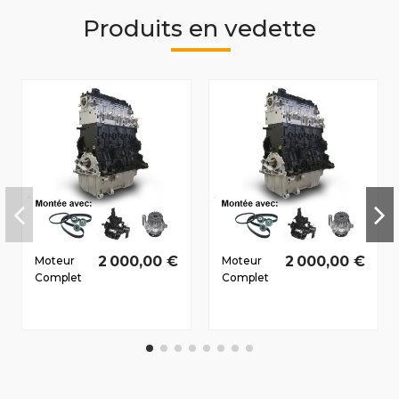
Produits en vedette
2 000,00 €
2 000,00 €
Moteur
Moteur
Complet
Complet
Peugeot
Peugeot
607
Boxer II
2000-
2002-
2006 2.0
2006 2.2
D HDi
HDi 4HY
RHZ
77/104 CV
80/109 CV