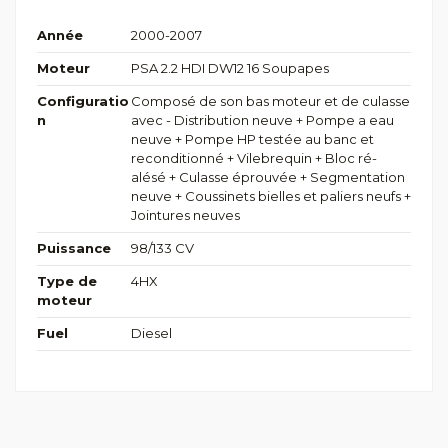
Année
2000-2007
Moteur
PSA 2.2 HDI DW12 16 Soupapes
Configuratio
Composé de son bas moteur et de culasse
n
avec - Distribution neuve + Pompe a eau
neuve + Pompe HP testée au banc et
reconditionné + Vilebrequin + Bloc ré-
alésé + Culasse éprouvée + Segmentation
neuve + Coussinets bielles et paliers neufs +
Jointures neuves
Puissance
98/133 CV
Type de
4HX
moteur
Fuel
Diesel