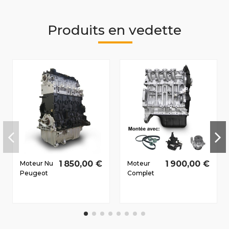
Produits en vedette
1 850,00 €
1 900,00 €
Moteur Nu
Moteur
Peugeot
Complet
807 2002-
Peugeot
2006 2.2 D
Partner III
HDi 4HW
Dès
94/130 CV
2008201
1.6 D HDi