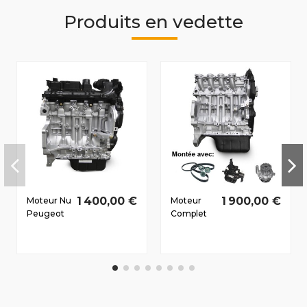
Produits en vedette
1 400,00 €
1 900,00 €
Moteur Nu
Moteur
Peugeot
Complet
307 2001-
Peugeot
2006 1.4 D
207 2006-
HDi 8HZ
2010 1.6 D
50/68 CV
HDi 9HX
66/90 CV