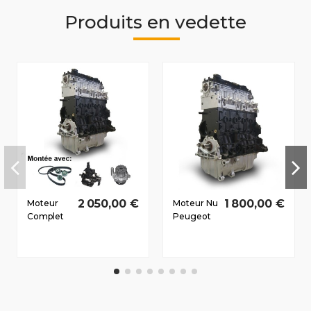
Produits en vedette
2 050,00 €
1 800,00 €
Moteur
Moteur Nu
Complet
Peugeot
Peugeot
206 1996-
607 2006-
2006 2.0
2011 2.0 D
D HDi RHY
HDi RHR
66/90 CV
100/136
CV