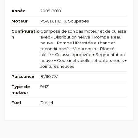
Année
2009-2010
Moteur
PSA 1.6 HDI 16 Soupapes
Configuratio
Composé de son bas moteur et de culasse
n
avec - Distribution neuve + Pompe a eau
neuve + Pompe HP testée au banc et
reconditionné + Vilebrequin + Bloc ré-
alésé + Culasse éprouvée + Segmentation
neuve + Coussinets bielles et paliers neufs +
Jointures neuves
Puissance
81/110 CV
Type de
9HZ
moteur
Fuel
Diesel