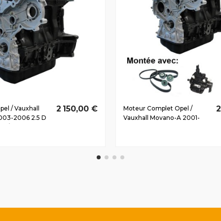
2 150,00 €
2
el / Vauxhall
Moteur Complet Opel /
003-2006 2.5 D
Vauxhall Movano-A 2001-
84/115 CV
2003 2.5 D DTi G9U724,
84/114 CV