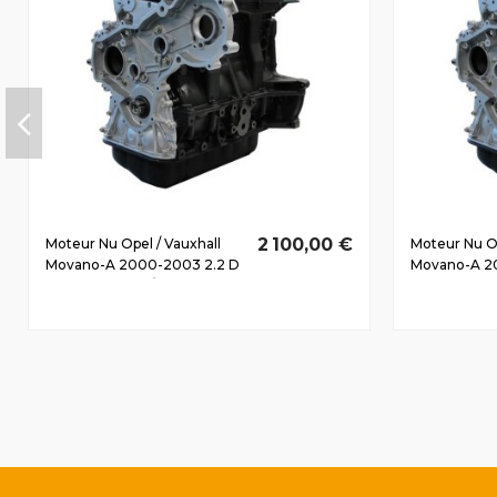
2 100,00 €
Moteur Nu Opel / Vauxhall
Moteur Nu Op
Movano-A 2000-2003 2.2 D
Movano-A 2
DTi G9T720 66/90 CV
CTi G9U754 