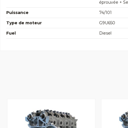
éprouvée + Seg
Puissance
74/101
Type de moteur
G9U650
Fuel
Diesel