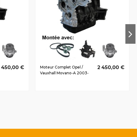
 450,00 €
2 450,00 €
Moteur Complet Opel /
Vauxhall Movano-A 2003-
2006 2.5 D CTi G9U754
84/115 CV