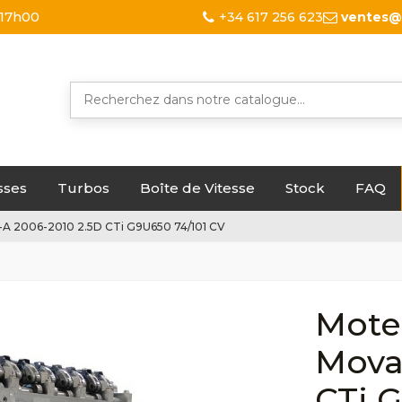
 17h00
+34 617 256 623
ventes@
sses
Turbos
Boîte de Vitesse
Stock
FAQ
-A 2006-2010 2.5D CTi G9U650 74/101 CV
Moteu
Mova
CTi 