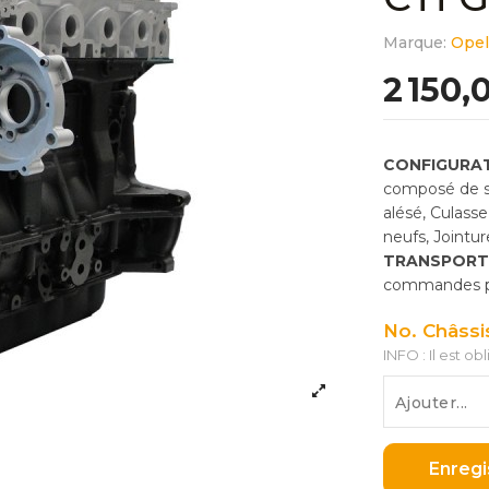
Marque:
Opel
2 150,
CONFIGURAT
composé de so
alésé, Culass
neufs, Jointu
TRANSPORT
commandes pas
No. Châssi
INFO : Il est ob
Enregi