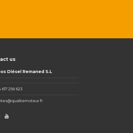
act us
pos Diésel Remaned S.L
 617 256 623
ntes@qualitemoteur.fr