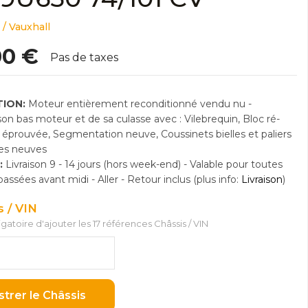
 / Vauxhall
00 €
Pas de taxes
ION:
Moteur entièrement reconditionné vendu nu -
n bas moteur et de sa culasse avec : Vilebrequin, Bloc ré-
e éprouvée, Segmentation neuve, Coussinets bielles et paliers
res neuves
:
Livraison 9 - 14 jours (hors week-end) - Valable pour toutes
sées avant midi - Aller - Retour inclus (plus info:
Livraison
)
s / VIN
ligatoire d'ajouter les 17 références Châssis / VIN
strer le Châssis