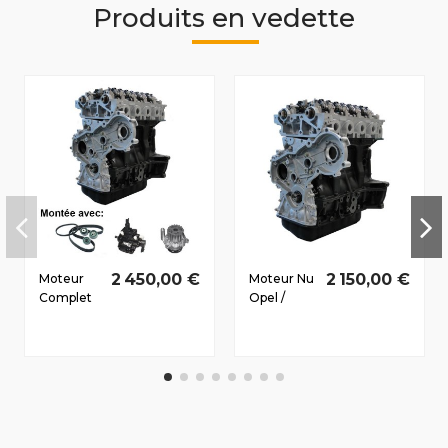
Produits en vedette
2 450,00 €
2 150,00 €
Moteur
Moteur Nu
Complet
Opel /
Opel /
Vauxhall
Vauxhall
Movano-A
Movano-A
2003-
2003-
2006 2.5 D
2006 2.5
CTi
D CTi
G9U750
G9U726
73/99 CV