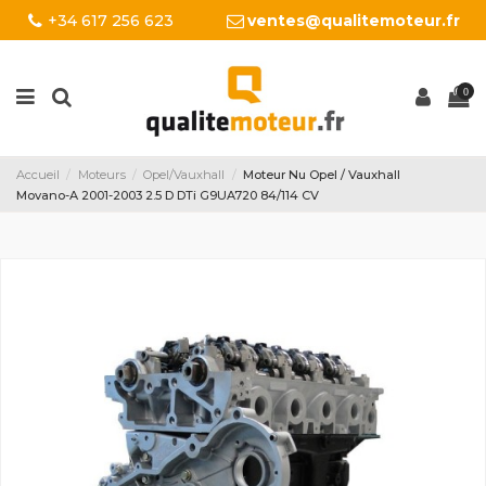
+34 617 256 623
ventes@qualitemoteur.fr
0
Accueil
Moteurs
Opel/Vauxhall
Moteur Nu Opel / Vauxhall
Movano-A 2001-2003 2.5 D DTi G9UA720 84/114 CV