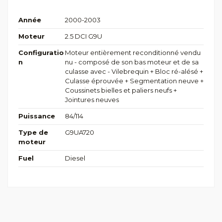
Année
2000-2003
Moteur
2.5 DCI G9U
Configuratio
Moteur entièrement reconditionné vendu
n
nu - composé de son bas moteur et de sa
culasse avec - Vilebrequin + Bloc ré-alésé +
Culasse éprouvée + Segmentation neuve +
Coussinets bielles et paliers neufs +
Jointures neuves
Puissance
84/114
Type de
G9UA720
moteur
Fuel
Diesel