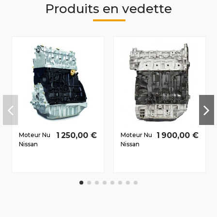
Produits en vedette
1 250,00 €
1 900,00 €
Moteur Nu
Moteur Nu
Nissan
Nissan
Primastar
Primastar
2002-
2008-
2006 1.9 D
2010 2.0 D
dCi
dCi
F9Q762
M9R782
61/82 CV
84/114 CV