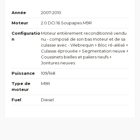
Année
2007-2010
Moteur
2.0 DCI 16 Soupapes M9R
Configuratio
Moteur entièrement reconditionné vendu
n
nu - composé de son bas moteur et de sa
culasse avec - Vilebrequin + Bloc ré-alésé +
Culasse éprouvée + Segmentation neuve +
Coussinets bielles et paliers neufs +
Jointures neuves
Puissance
109/148
Type de
M9R
moteur
Fuel
Diesel