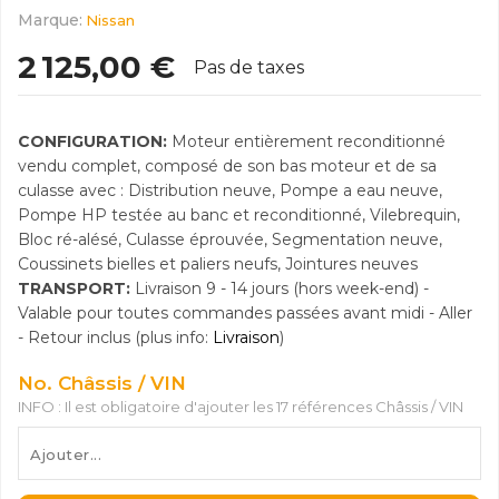
Marque:
Nissan
2 125,00 €
Pas de taxes
CONFIGURATION:
Moteur entièrement reconditionné
vendu complet, composé de son bas moteur et de sa
culasse avec : Distribution neuve, Pompe a eau neuve,
Pompe HP testée au banc et reconditionné, Vilebrequin,
Bloc ré-alésé, Culasse éprouvée, Segmentation neuve,
Coussinets bielles et paliers neufs, Jointures neuves
TRANSPORT:
Livraison 9 - 14 jours (hors week-end) -
Valable pour toutes commandes passées avant midi - Aller
- Retour inclus (plus info:
Livraison
)
No. Châssis / VIN
INFO : Il est obligatoire d'ajouter les 17 références Châssis / VIN