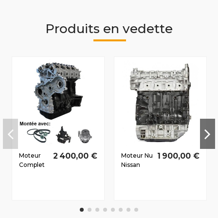
Produits en vedette
2 400,00 €
1 900,00 €
Moteur
Moteur Nu
Complet
Nissan
Nissan
Primastar
Interstar
2006-
(X70)
2010 2.0 D
2003-
dCi
2006 2.2
M9R780