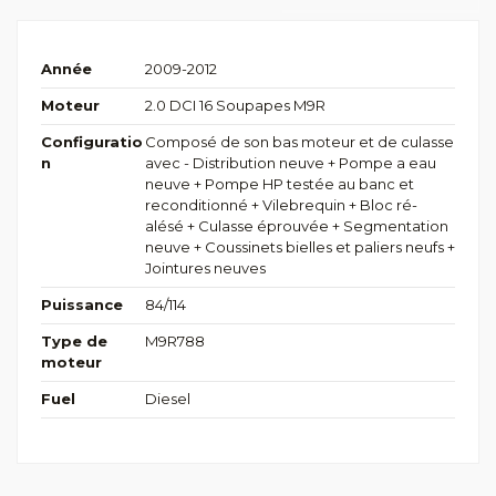
Année
2009-2012
Moteur
2.0 DCI 16 Soupapes M9R
Configuratio
Composé de son bas moteur et de culasse
n
avec - Distribution neuve + Pompe a eau
neuve + Pompe HP testée au banc et
reconditionné + Vilebrequin + Bloc ré-
alésé + Culasse éprouvée + Segmentation
neuve + Coussinets bielles et paliers neufs +
Jointures neuves
Puissance
84/114
Type de
M9R788
moteur
Fuel
Diesel