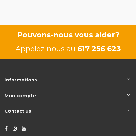
D dCi
84/114 CV
G9T750
73/99
Pouvons-nous vous aider?
Appelez-nous au
617 256 623
Informations
Mon compte
Contact us