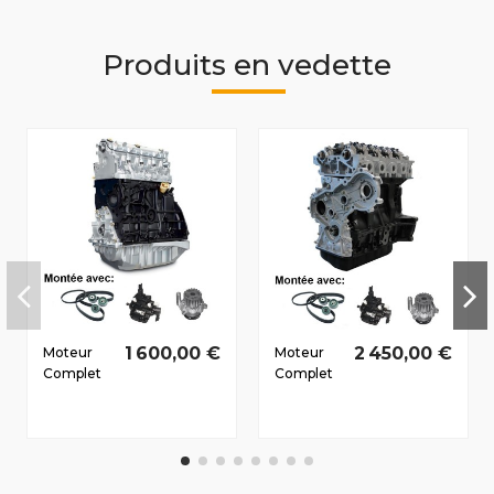
Produits en vedette
1 600,00 €
2 450,00 €
Moteur
Moteur
Complet
Complet
Nissan
Nissan
Primastar
Interstar
2002-
2003-
2007 1.9 D
2006 2.5
dCi
D dCi