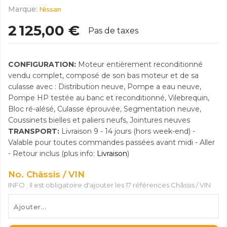
Marque:
Nissan
2 125,00 €
Pas de taxes
CONFIGURATION:
Moteur entièrement reconditionné
vendu complet, composé de son bas moteur et de sa
culasse avec : Distribution neuve, Pompe a eau neuve,
Pompe HP testée au banc et reconditionné, Vilebrequin,
Bloc ré-alésé, Culasse éprouvée, Segmentation neuve,
Coussinets bielles et paliers neufs, Jointures neuves
TRANSPORT:
Livraison 9 - 14 jours (hors week-end) -
Valable pour toutes commandes passées avant midi - Aller
- Retour inclus (plus info:
Livraison
)
No. Châssis / VIN
INFO : Il est obligatoire d'ajouter les 17 références Châssis / VIN