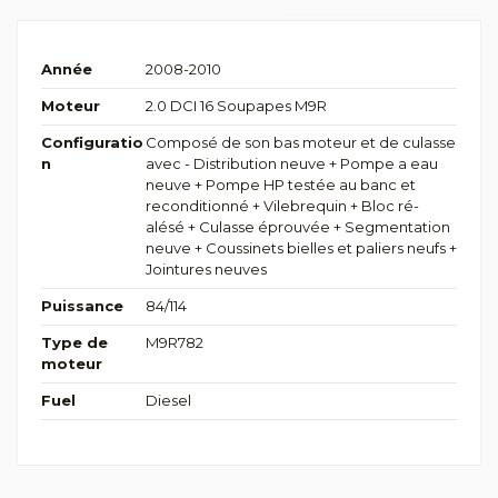
Année
2008-2010
Moteur
2.0 DCI 16 Soupapes M9R
Configuratio
Composé de son bas moteur et de culasse
n
avec - Distribution neuve + Pompe a eau
neuve + Pompe HP testée au banc et
reconditionné + Vilebrequin + Bloc ré-
alésé + Culasse éprouvée + Segmentation
neuve + Coussinets bielles et paliers neufs +
Jointures neuves
Puissance
84/114
Type de
M9R782
moteur
Fuel
Diesel