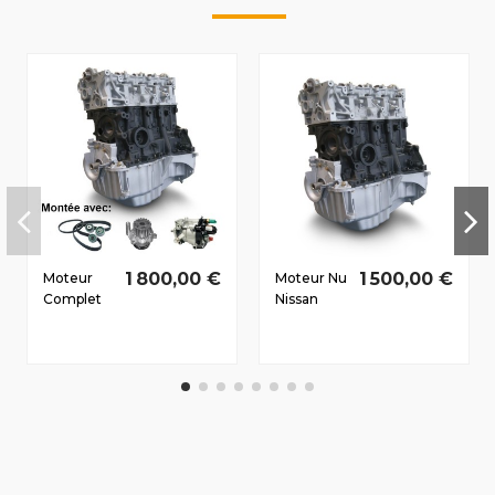
1 800,00 €
1 500,00 €
Moteur
Moteur Nu
Complet
Nissan
Nissan
Note (E11)
Micra (K12)
2006-2012
2003-
1.5 D dCi
2005 1.5 D
K9K276
dCi
65/88 CV
K9K276
60/80 CV