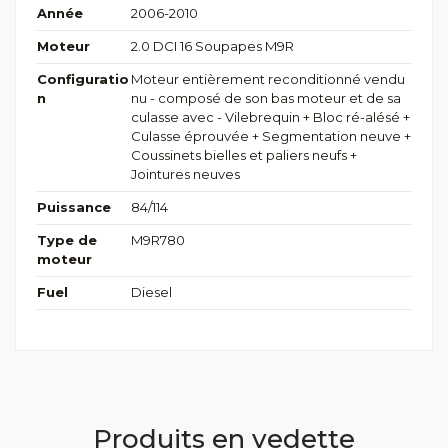
Année
2006-2010
Moteur
2.0 DCI 16 Soupapes M9R
Configuratio
Moteur entièrement reconditionné vendu
n
nu - composé de son bas moteur et de sa
culasse avec - Vilebrequin + Bloc ré-alésé +
Culasse éprouvée + Segmentation neuve +
Coussinets bielles et paliers neufs +
Jointures neuves
Puissance
84/114
Type de
M9R780
moteur
Fuel
Diesel
Produits en vedette