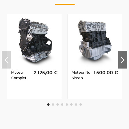
2 125,00 €
1 500,00 €
Moteur
Moteur Nu
Complet
Nissan
Nissan
Micra (K12)
Primastar
2005-2010
2010-2012
1.5 D dCi
2.0 D dCi
K9K276
M9R630
63/86 CV
66/60 CV