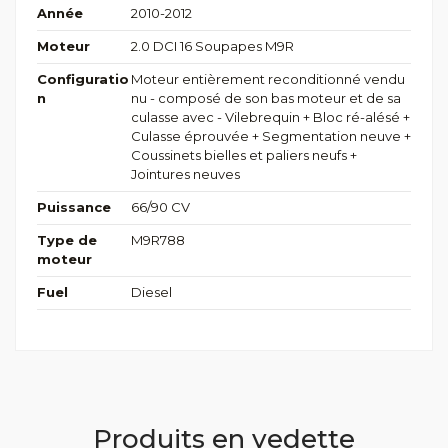
Année
2010-2012
Moteur
2.0 DCI 16 Soupapes M9R
Configuratio
Moteur entièrement reconditionné vendu
n
nu - composé de son bas moteur et de sa
culasse avec - Vilebrequin + Bloc ré-alésé +
Culasse éprouvée + Segmentation neuve +
Coussinets bielles et paliers neufs +
Jointures neuves
Puissance
66/90 CV
Type de
M9R788
moteur
Fuel
Diesel
Produits en vedette