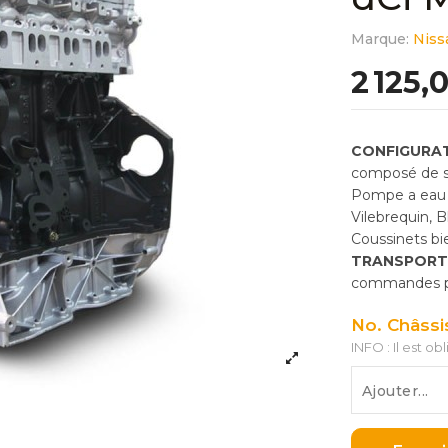
Marque:
Niss
2 125,
CONFIGURAT
composé de so
Pompe a eau 
Vilebrequin, 
Coussinets bie
TRANSPORT
commandes pas
No. Châssi
INFO : Il est ob