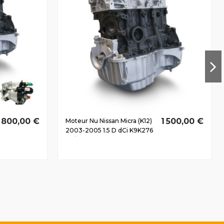
1 800,00 €
1 500,00 €
Moteur Nu Nissan Micra (K12)
2003-2005 1.5 D dCi K9K276
60/80 CV