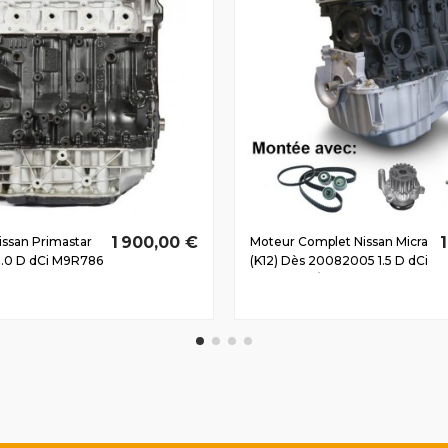
1 900,00 €
ssan Primastar
Moteur Complet Nissan Micra
.0 D dCi M9R786
(K12) Dès 20082005 1.5 D dCi
K9K276 45/65 CV