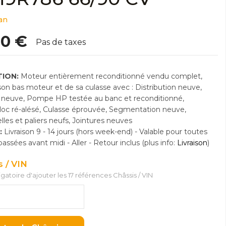
an
00 €
Pas de taxes
ION:
Moteur entièrement reconditionné vendu complet,
n bas moteur et de sa culasse avec : Distribution neuve,
neuve, Pompe HP testée au banc et reconditionné,
Bloc ré-alésé, Culasse éprouvée, Segmentation neuve,
lles et paliers neufs, Jointures neuves
:
Livraison 9 - 14 jours (hors week-end) - Valable pour toutes
sées avant midi - Aller - Retour inclus (plus info:
Livraison
)
s / VIN
ligatoire d'ajouter les 17 références Châssis / VIN