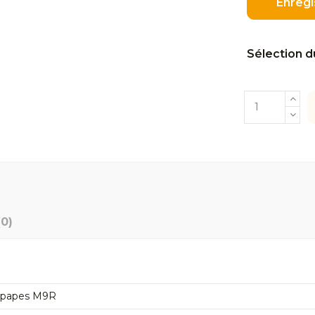
Enregi
Sélection d
(0)
oupapes M9R