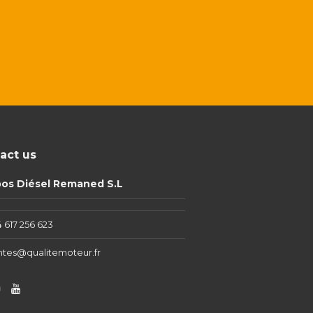
act us
pos Diésel Remaned S.L
 617 256 623
ntes@qualitemoteur.fr