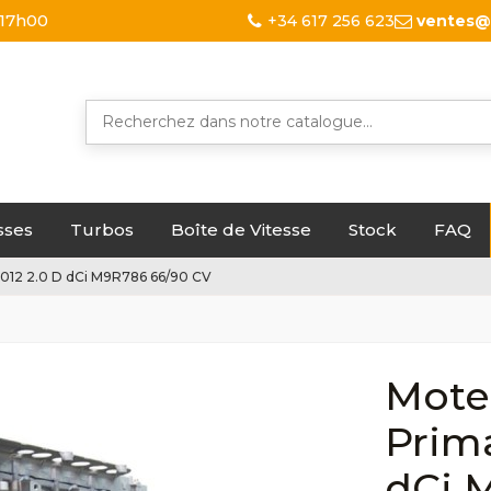
 17h00
+34 617 256 623
ventes@
sses
Turbos
Boîte de Vitesse
Stock
FAQ
012 2.0 D dCi M9R786 66/90 CV
Mote
Prima
dCi 