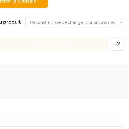
strer le Châssis
u produit
Ajouter au panier