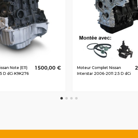
1 500,00 €
2
ssan Note (E11)
Moteur Complet Nissan
.5 D dCi K9K276
Interstar 2006-2011 2.5 D dCi
G9U650 74/101