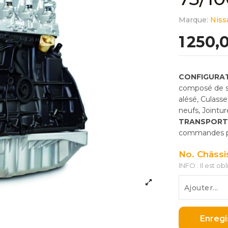
Marque:
Niss
1 250,
CONFIGURAT
composé de so
alésé, Culass
neufs, Jointu
TRANSPORT
commandes pas
No. Châssi
INFO : Il est ob
Enregi