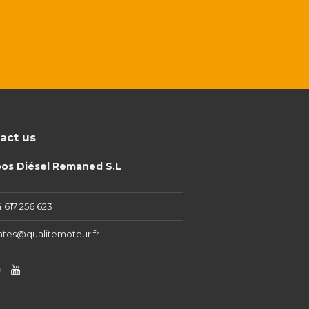
act us
pos Diésel Remaned S.L
 617 256 623
ntes@qualitemoteur.fr