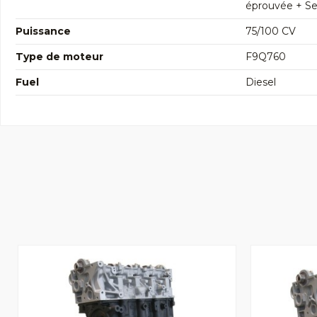
éprouvée + Seg
Puissance
75/100 CV
Type de moteur
F9Q760
Fuel
Diesel