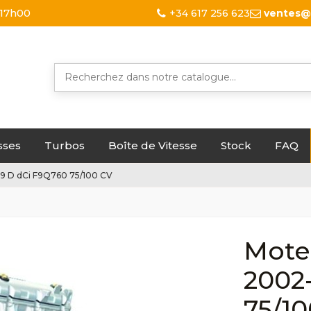
 17h00
+34 617 256 623
ventes@
sses
Turbos
Boîte de Vitesse
Stock
FAQ
.9 D dCi F9Q760 75/100 CV
Mote
2002
75/1