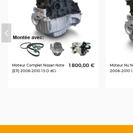
1 800,00 €
Moteur Complet Nissan Note
Moteur Nu Ni
(E11) 2006-2010 1.5 D dCi
2006-2010 1
K9K276 50/68 CV
63/86 CV