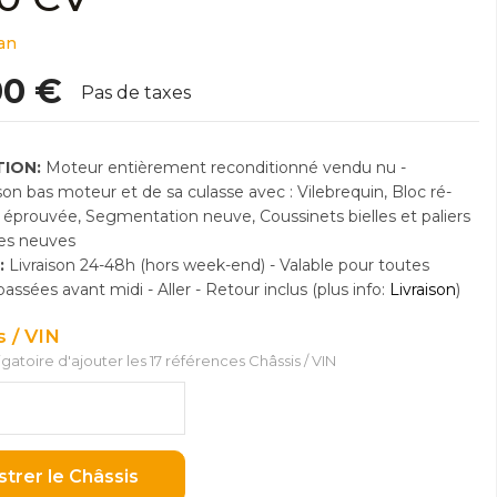
an
00 €
Pas de taxes
ION:
Moteur entièrement reconditionné vendu nu -
n bas moteur et de sa culasse avec : Vilebrequin, Bloc ré-
e éprouvée, Segmentation neuve, Coussinets bielles et paliers
res neuves
:
Livraison 24-48h (hors week-end) - Valable pour toutes
sées avant midi - Aller - Retour inclus (plus info:
Livraison
)
s / VIN
ligatoire d'ajouter les 17 références Châssis / VIN
strer le Châssis