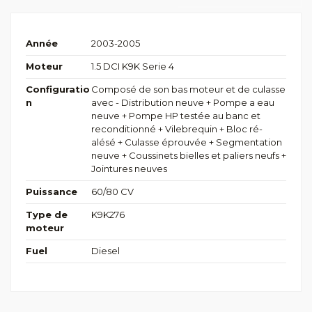
Année
2003-2005
Moteur
1.5 DCI K9K Serie 4
Configuratio
Composé de son bas moteur et de culasse
n
avec - Distribution neuve + Pompe a eau
neuve + Pompe HP testée au banc et
reconditionné + Vilebrequin + Bloc ré-
alésé + Culasse éprouvée + Segmentation
neuve + Coussinets bielles et paliers neufs +
Jointures neuves
Puissance
60/80 CV
Type de
K9K276
moteur
Fuel
Diesel