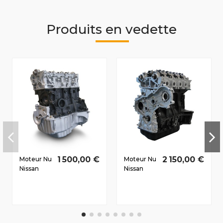
Produits en vedette
1 500,00 €
2 150,00 €
Moteur Nu
Moteur Nu
Nissan
Nissan
Micra (K12)
Primastar
2005-2010
2006-2012
1.5 D dCi
2.5 D dCi
K9K276
G9U630
63/86 CV
107/145 CV