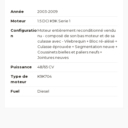
Année
2003-2009
Moteur
1.5 DCI K9K Serie 1
Configuratio
Moteur entièrement reconditionné vendu
n
nu - composé de son bas moteur et de sa
culasse avec - Vilebrequin + Bloc ré-alésé +
Culasse éprouvée + Segmentation neuve +
Coussinets bielles et paliers neufs +
Jointures neuves
Puissance
48/65 CV
Type de
K9K704
moteur
Fuel
Diesel