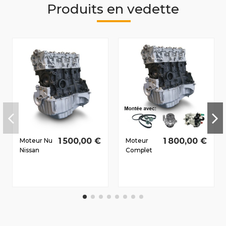
Produits en vedette
1 500,00 €
1 800,00 €
Moteur Nu
Moteur
Nissan
Complet
Kubistar
Nissan
(X76)
Note (E11)
2006-
2008-
2009 1.5 D
2010 1.5 D
dCi K9K718
dCi
62/84 CV
K9K276
76/103 CV