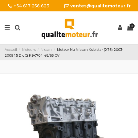
+34 617 256 623
ventes@qualitemoteur.fr
0
Accueil
Moteurs
Nissan
Moteur Nu Nissan Kubistar (X76) 2003-
2009 1.5 D dCi K9K704 48/65 CV