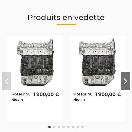
Produits en vedette
1 900,00 €
1 900,00 €
Moteur Nu
Moteur Nu
Nissan
Nissan
Primastar
Primastar
2009-
2006-
2012 2.0 D
2010 2.0 D
dCi
dCi
M9R786
M9R780