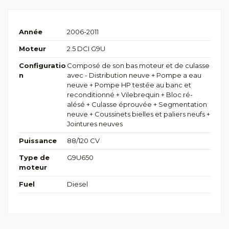
Année
2006-2011
Moteur
2.5 DCI G9U
Configuratio
Composé de son bas moteur et de culasse
n
avec - Distribution neuve + Pompe a eau
neuve + Pompe HP testée au banc et
reconditionné + Vilebrequin + Bloc ré-
alésé + Culasse éprouvée + Segmentation
neuve + Coussinets bielles et paliers neufs +
Jointures neuves
Puissance
88/120 CV
Type de
G9U650
moteur
Fuel
Diesel