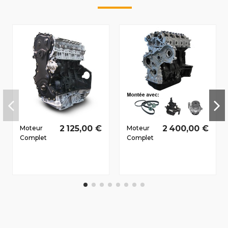
2 125,00 €
2 400,00 €
Moteur
Moteur
Complet
Complet
Nissan
Nissan
Primastar
Interstar
Dès 2008
(X70)
2010 2.0 D
2003-
dCi
2006 2.2
M9R782
D dCi
66/90 CV
G9T750
73/99