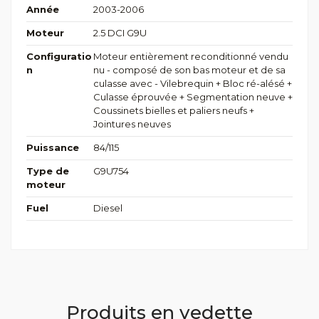
Année
2003-2006
Moteur
2.5 DCI G9U
Configuratio
Moteur entièrement reconditionné vendu
n
nu - composé de son bas moteur et de sa
culasse avec - Vilebrequin + Bloc ré-alésé +
Culasse éprouvée + Segmentation neuve +
Coussinets bielles et paliers neufs +
Jointures neuves
Puissance
84/115
Type de
G9U754
moteur
Fuel
Diesel
Produits en vedette