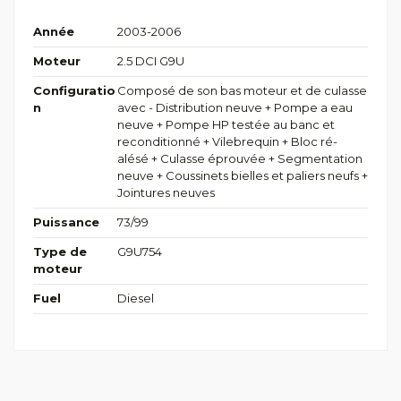
Année
2003-2006
Moteur
2.5 DCI G9U
Configuratio
Composé de son bas moteur et de culasse
n
avec - Distribution neuve + Pompe a eau
neuve + Pompe HP testée au banc et
reconditionné + Vilebrequin + Bloc ré-
alésé + Culasse éprouvée + Segmentation
neuve + Coussinets bielles et paliers neufs +
Jointures neuves
Puissance
73/99
Type de
G9U754
moteur
Fuel
Diesel