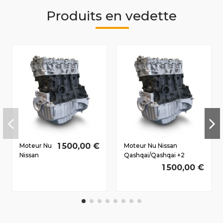
Produits en vedette
1 500,00 €
Moteur Nu
Moteur Nu Nissan
Nissan
Qashqai/Qashqai +2
Micra (K12)
2007-2010 1.5 D dCi
1 500,00 €
2005-2010
K9K712 77/105 CV
1.5 D dCi
K9K276
63/86 CV