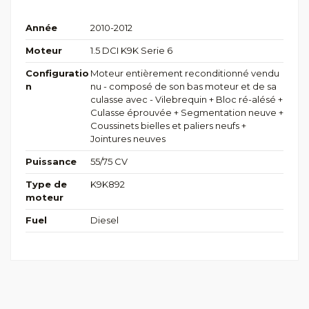
Année
2010-2012
Moteur
1.5 DCI K9K Serie 6
Configuratio
Moteur entièrement reconditionné vendu
n
nu - composé de son bas moteur et de sa
culasse avec - Vilebrequin + Bloc ré-alésé +
Culasse éprouvée + Segmentation neuve +
Coussinets bielles et paliers neufs +
Jointures neuves
Puissance
55/75 CV
Type de
K9K892
moteur
Fuel
Diesel