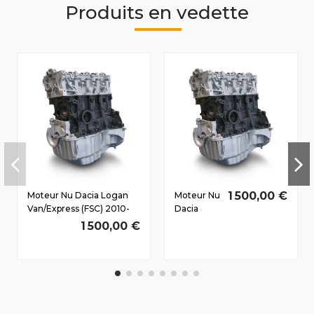
Produits en vedette
1 500,00 €
Moteur Nu Dacia Logan
Moteur Nu
Van/Express (FSC) 2010-
Dacia
2012 1.5 D dCi K9K892
Duster
1 500,00 €
65/88 CV
2010-2012
1.5 D dCi
K9K892
66/90 CV