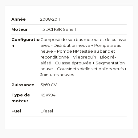
Année
2008-2011
Moteur
1.5 DCI K9K Serie 1
Configuratio
Composé de son bas moteur et de culasse
n
avec - Distribution neuve + Pompe a eau
neuve + Pompe HP testée au banc et
reconditionné + Vilebrequin + Bloc ré-
alésé + Culasse éprouvée + Segmentation
neuve + Coussinets bielles et paliers neufs +
Jointures neuves
Puissance
51/69 CV
Type de
K9K794
moteur
Fuel
Diesel