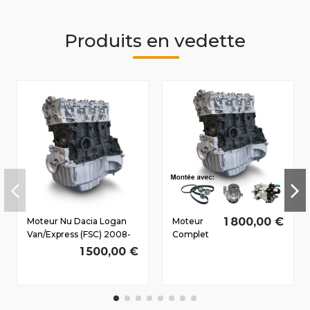
Produits en vedette
1 800,00 €
Moteur Nu Dacia Logan
Moteur
Van/Express (FSC) 2008-
Complet
2011 1.5 D dCi K9K794
Dacia
1 500,00 €
51/69 CV
Duster
Dès 2010
1.5 D dCi
K9K796