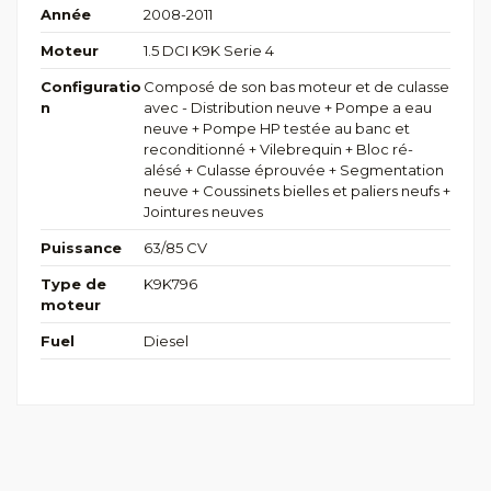
Année
2008-2011
Moteur
1.5 DCI K9K Serie 4
Configuratio
Composé de son bas moteur et de culasse
n
avec - Distribution neuve + Pompe a eau
neuve + Pompe HP testée au banc et
reconditionné + Vilebrequin + Bloc ré-
alésé + Culasse éprouvée + Segmentation
neuve + Coussinets bielles et paliers neufs +
Jointures neuves
Puissance
63/85 CV
Type de
K9K796
moteur
Fuel
Diesel