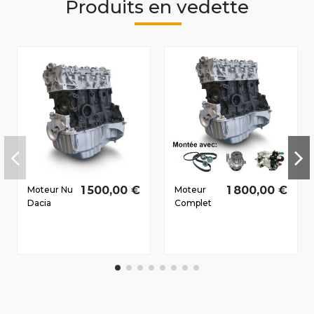
Produits en vedette
1 500,00 €
1 800,00 €
Moteur Nu
Moteur
Dacia
Complet
Duster
Dacia
2010-2012
Duster
1.5 D dCi
Dès 2010
K9K892
1.5 D dCi
66/90 CV
K9K796
63/85 CV