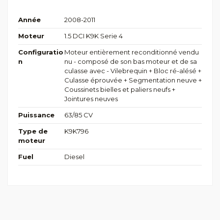
Année
2008-2011
Moteur
1.5 DCI K9K Serie 4
Configuratio
Moteur entièrement reconditionné vendu
n
nu - composé de son bas moteur et de sa
culasse avec - Vilebrequin + Bloc ré-alésé +
Culasse éprouvée + Segmentation neuve +
Coussinets bielles et paliers neufs +
Jointures neuves
Puissance
63/85 CV
Type de
K9K796
moteur
Fuel
Diesel