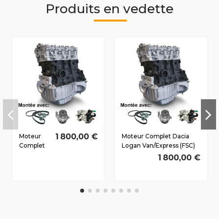
Produits en vedette
1 800,00 €
Moteur
Moteur Complet Dacia
Complet
Logan Van/Express (FSC)
Dacia
2006-2011 1.5 D dCi
1 800,00 €
Logan
K9K792 50/68 CV
MCU (KSO)
2010-2012
1.5 D dCi
K9K892
55/75 CV