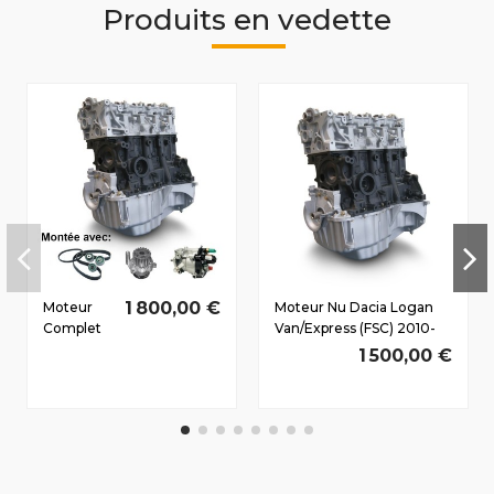
Produits en vedette
1 800,00 €
Moteur
Moteur Nu Dacia Logan
Complet
Van/Express (FSC) 2010-
Dacia
2012 1.5 D dCi K9K892
1 500,00 €
Sandero
65/88 CV
2008-2011
1.5 D dCi
K9K796
63/86 CV