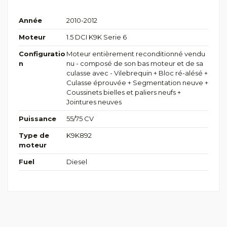
Année
2010-2012
Moteur
1.5 DCI K9K Serie 6
Configuratio
Moteur entièrement reconditionné vendu
n
nu - composé de son bas moteur et de sa
culasse avec - Vilebrequin + Bloc ré-alésé +
Culasse éprouvée + Segmentation neuve +
Coussinets bielles et paliers neufs +
Jointures neuves
Puissance
55/75 CV
Type de
K9K892
moteur
Fuel
Diesel