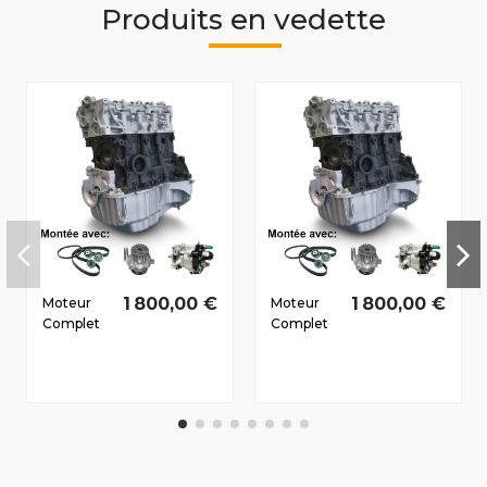
Produits en vedette
1 800,00 €
1 800,00 €
Moteur
Moteur
Complet
Complet
Dacia
Dacia
Logan
Sandero
Pick-UP
2008-2011
(U90)
1.5 D dCi
2010-2012
K9K796
1.5 D dCi
63/86 CV
K9K892