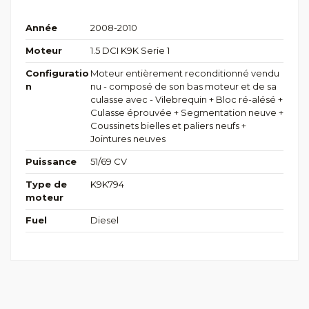
Année
2008-2010
Moteur
1.5 DCI K9K Serie 1
Configuratio
Moteur entièrement reconditionné vendu
n
nu - composé de son bas moteur et de sa
culasse avec - Vilebrequin + Bloc ré-alésé +
Culasse éprouvée + Segmentation neuve +
Coussinets bielles et paliers neufs +
Jointures neuves
Puissance
51/69 CV
Type de
K9K794
moteur
Fuel
Diesel