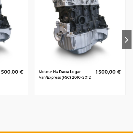
1 500,00 €
1 500,00 €
Moteur Nu Dacia Logan
Van/Express (FSC) 2010-2012
1.5 D dCi K9K892 55/75 CV