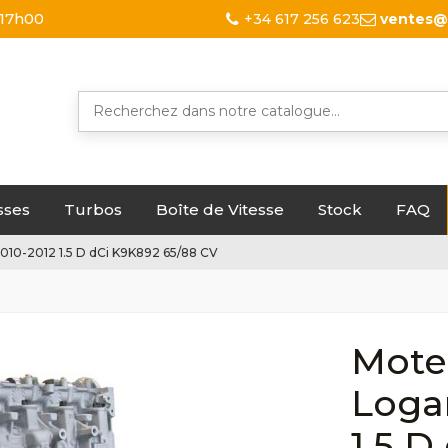
 17h00
+34 617 256 623
ventes@
sses
Turbos
Boîte de Vitesse
Stock
FAQ
10-2012 1.5 D dCi K9K892 65/88 CV
Mote
Loga
1.5 D