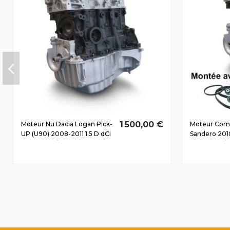
1 500,00 €
Moteur Nu Dacia Logan Pick-
Moteur Comp
UP (U90) 2008-2011 1.5 D dCi
Sandero 2010
K9K792 50/68 CV
K9K892 55/7