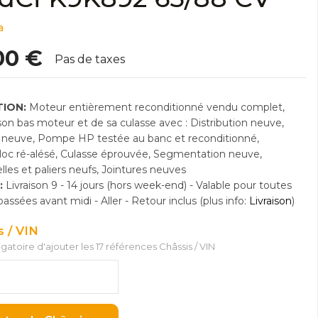
a
00 €
Pas de taxes
ION:
Moteur entièrement reconditionné vendu complet,
n bas moteur et de sa culasse avec : Distribution neuve,
neuve, Pompe HP testée au banc et reconditionné,
Bloc ré-alésé, Culasse éprouvée, Segmentation neuve,
lles et paliers neufs, Jointures neuves
:
Livraison 9 - 14 jours (hors week-end) - Valable pour toutes
sées avant midi - Aller - Retour inclus (plus info:
Livraison
)
s / VIN
ligatoire d'ajouter les 17 références Châssis / VIN