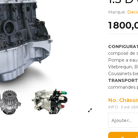
Marque:
Daci
1 800,
CONFIGURAT
composé de so
Pompe a eau 
Vilebrequin, 
Coussinets bie
TRANSPORT
commandes pas
No. Châssi
INFO : Il est ob