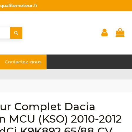
qualitemoteur.fr
Contactez-nous
ur Complet Dacia
n MCU (KSO) 2010-2012
 dCi K9K892 65/88 CV