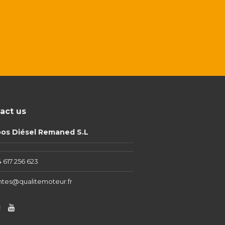
act us
pos Diésel Remaned S.L
 617 256 623
ntes@qualitemoteur.fr