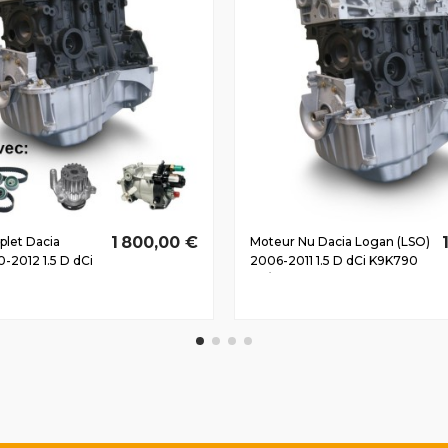
1 800,00 €
let Dacia
Moteur Nu Dacia Logan (LSO)
-2012 1.5 D dCi
2006-2011 1.5 D dCi K9K790
5 CV
48/65 CV