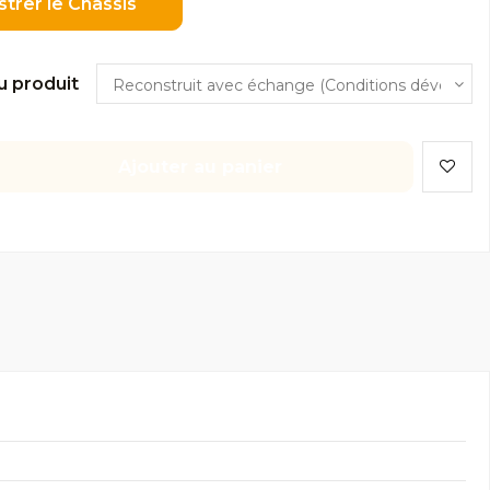
strer le Châssis
u produit
Ajouter au panier