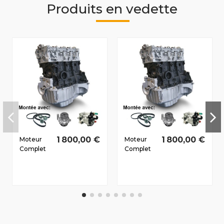
Produits en vedette
1 800,00 €
1 800,00 €
Moteur
Moteur
Complet
Complet
Dacia
Dacia
Sandero
Logan
2008-2011
(LSO)
1.5 D dCi
2006-2011
K9K796
1.5 D dCi
63/86 CV
K9K794
51/70 CV