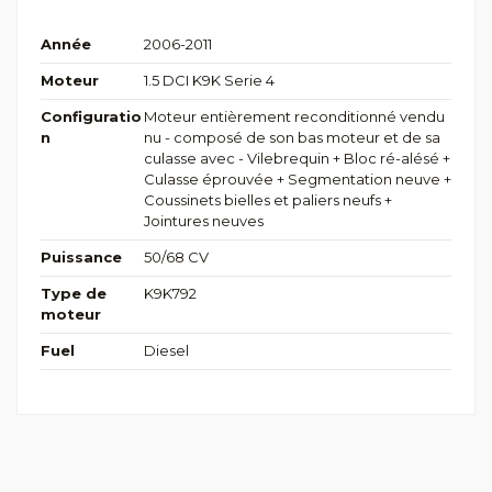
Année
2006-2011
Moteur
1.5 DCI K9K Serie 4
Configuratio
Moteur entièrement reconditionné vendu
n
nu - composé de son bas moteur et de sa
culasse avec - Vilebrequin + Bloc ré-alésé +
Culasse éprouvée + Segmentation neuve +
Coussinets bielles et paliers neufs +
Jointures neuves
Puissance
50/68 CV
Type de
K9K792
moteur
Fuel
Diesel