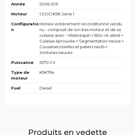
Année
2006-2011
Moteur
1.5 DCI K9K Serie 1
Configuratio
Moteur entièrement reconditionné vendu
n
nu - composé de son bas moteur et de sa
culasse avec - Vilebrequin + Bloc ré-alésé +
Culasse éprouvée + Segmentation neuve +
Coussinets bielles et paliers neufs +
Jointures neuves
Puissance
51/70 CV
Type de
K9K794
moteur
Fuel
Diesel
Produits en vedette