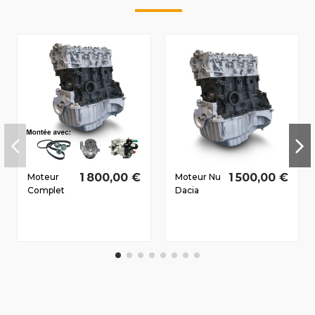
1 800,00 €
1 500,00 €
Moteur
Moteur Nu
Complet
Dacia
Dacia
Logan
Logan
MCU (KSO)
MCU (KSO)
2006-2011
2006-2011
1.5 D dCi
1.5 D dCi
K9K792
K9K792
50/68 CV
50/68 CV