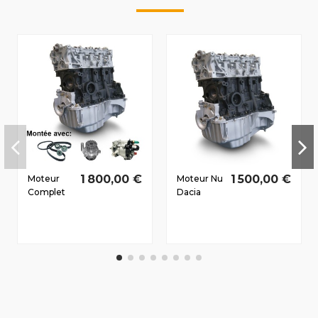
1 800,00 €
1 500,00 €
Moteur
Moteur Nu
Complet
Dacia
Dacia
Logan
Logan
(LSO)
Pick-UP
2010-2012
(U90)
1.5 D dCi
2008-
K9K892
2010 1.5 D
65/88 CV
dCi
K9K794
51/69 CV