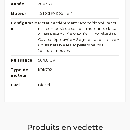
Année
2005-2011
Moteur
1.5 DCI K9K Serie 4
Configuratio
Moteur entièrement reconditionné vendu
n
nu - composé de son bas moteur et de sa
culasse avec - Vilebrequin + Bloc ré-alésé +
Culasse éprouvée + Segmentation neuve +
Coussinets bielles et paliers neufs +
Jointures neuves
Puissance
50/68 CV
Type de
K9K792
moteur
Fuel
Diesel
Produits en vedette