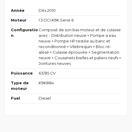
Année
Dès 2010
Moteur
1.5 DCI K9K Serie 6
Configuratio
Composé de son bas moteur et de culasse
n
avec - Distribution neuve + Pompe a eau
neuve + Pompe HP testée au banc et
reconditionné + Vilebrequin + Bloc ré-
alésé + Culasse éprouvée + Segmentation
neuve + Coussinets bielles et paliers neufs +
Jointures neuves
Puissance
63/85 CV
Type de
K9K884
moteur
Fuel
Diesel