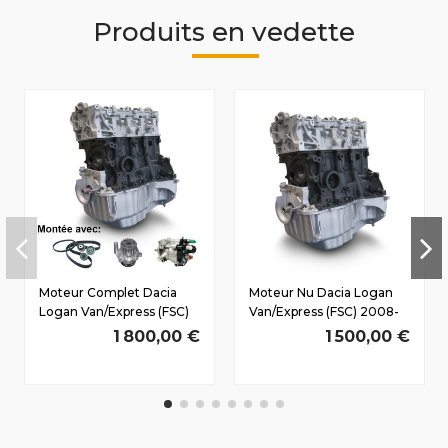
Produits en vedette
Moteur Complet Dacia
Moteur Nu Dacia Logan
Logan Van/Express (FSC)
Van/Express (FSC) 2008-
2008-2011 1.5 D dCi
2011 1.5 D dCi K9K794
1 800,00 €
1 500,00 €
K9K794 51/69 CV
51/69 CV