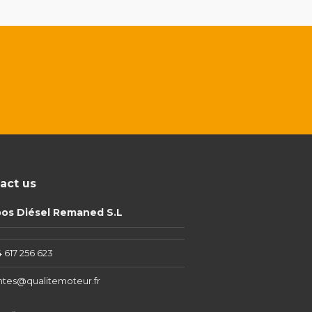
act us
pos Diésel Remaned S.L
 617 256 623
ntes@qualitemoteur.fr