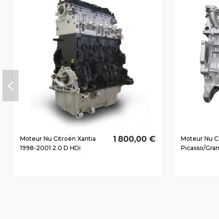
1 800,00 €
Moteur Nu Citroën Xantia
Moteur Nu C
1998-2001 2.0 D HDi
Picasso/Gra
RHZ(DW10ATED) 80/110 CV
2010 1.6 D H
9HZ(DV6TED4