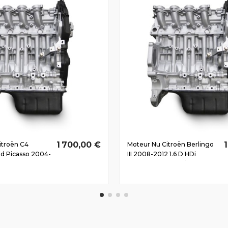
1 700,00 €
itroën C4
Moteur Nu Citroën Berlingo
nd Picasso 2004-
III 2008-2012 1.6 D HDi
Di
9HZ(DV6TED4) 81/110 CV
) 82/110 CV