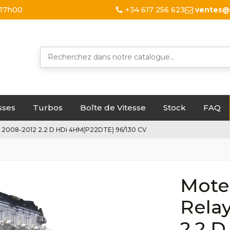
 17h00
+34 617 256 623
ventes@
sses
Turbos
Boîte de Vitesse
Stock
FAQ
II 2008-2012 2.2 D HDi 4HM(P22DTE) 96/130 CV
Mote
Relay
2.2 