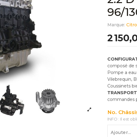
96/1
Marque:
Citr
2 150,
CONFIGURAT
composé de so
Pompe a eau 
Vilebrequin, 
Coussinets bie
TRANSPORT
commandes pas
No. Châssi
INFO : Il est ob