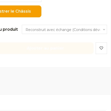
strer le Châssis
u produit
Ajouter au panier