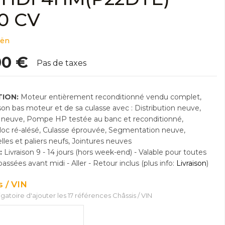
30 CV
oën
00 €
Pas de taxes
ION:
Moteur entièrement reconditionné vendu complet,
n bas moteur et de sa culasse avec : Distribution neuve,
neuve, Pompe HP testée au banc et reconditionné,
Bloc ré-alésé, Culasse éprouvée, Segmentation neuve,
lles et paliers neufs, Jointures neuves
:
Livraison 9 - 14 jours (hors week-end) - Valable pour toutes
sées avant midi - Aller - Retour inclus (plus info:
Livraison
)
s / VIN
ligatoire d'ajouter les 17 références Châssis / VIN