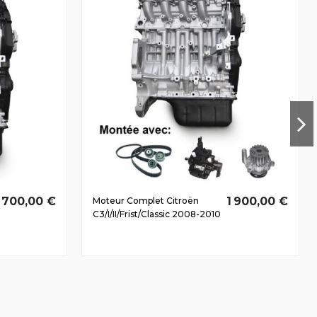
1 700,00 €
1 900,00 €
Moteur Complet Citroën
C3/I/II/Frist/Classic 2008-2010
1.6 D HDi 9HY(DV6TED4)
81/110 CV