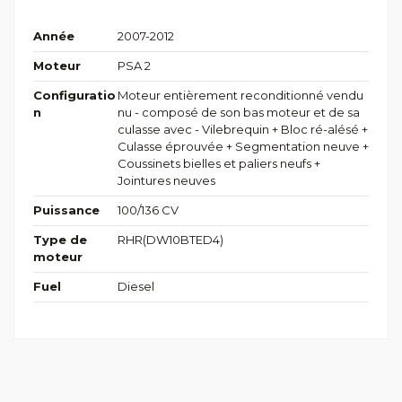
Année
2007-2012
Moteur
PSA 2
Configuratio
Moteur entièrement reconditionné vendu
n
nu - composé de son bas moteur et de sa
culasse avec - Vilebrequin + Bloc ré-alésé +
Culasse éprouvée + Segmentation neuve +
Coussinets bielles et paliers neufs +
Jointures neuves
Puissance
100/136 CV
Type de
RHR(DW10BTED4)
moteur
Fuel
Diesel