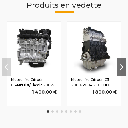
Produits en vedette
Moteur Nu Citroën
Moteur Nu Citroën C5
C3/I/II/Frist/Classic 2007-
2000-2004 2.0 D HDi
2010 1.4 D HDi
RHY(DW10TD) 66/90 CV
1 400,00 €
1 800,00 €
8HZ(DV4TD) 50/68 CV