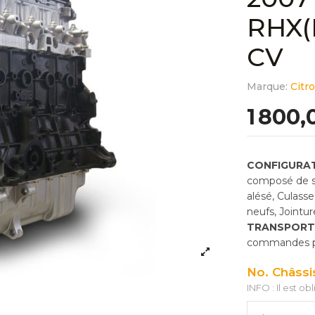
RHX(
CV
Marque:
Citr
1 800,
CONFIGURAT
composé de so
alésé, Culass
neufs, Jointu
TRANSPORT
commandes pas
No. Châssi
INFO : Il est ob