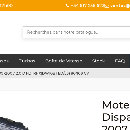
 17h00
+34 617 256 623
ventes@
sses
Turbos
Boîte de Vitesse
Stock
FAQ
 1999-2007 2.0 D HDi RHX(DW10BTED/L3) 80/109 CV
Mote
Dispa
2007 