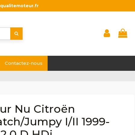
qualitemoteur.fr
Contactez-nous
ur Nu Citroën
tch/Jumpy I/II 1999-
2.0 D HDi