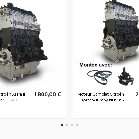
1 800,00 €
2
troën Xsara II
Moteur Complet Citroën
.0 D HDi
Dispatch/Jumpy I/II 1999-
ED) 80/110 CV
2007 2.0 D HDi
RHX(DW10BTED/L3) 80/109
CV