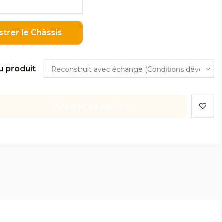
strer le Châssis
u produit
Ajouter au panier