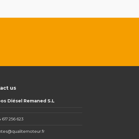
act us
pos Diésel Remaned S.L
 617 256 623
ntes@qualitemoteur.fr