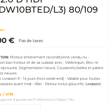
DW10BTED/L3) 80/109
oën
00 €
Pas de taxes
ION:
Moteur entièrement reconditionné vendu nu -
n bas moteur et de sa culasse avec : Vilebrequin, Bloc ré-
e éprouvée, Segmentation neuve, Coussinets bielles et paliers
res neuves
:
Livraison 9 - 14 jours (hors week-end) - Valable pour toutes
sées avant midi - Aller - Retour inclus (plus info:
Livraison
)
s / VIN
ligatoire d'ajouter les 17 références Châssis / VIN