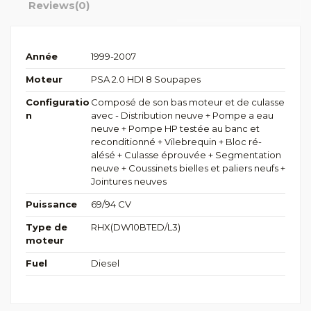
Reviews
(0)
Année
1999-2007
Moteur
PSA 2.0 HDI 8 Soupapes
Configuratio
Composé de son bas moteur et de culasse
n
avec - Distribution neuve + Pompe a eau
neuve + Pompe HP testée au banc et
reconditionné + Vilebrequin + Bloc ré-
alésé + Culasse éprouvée + Segmentation
neuve + Coussinets bielles et paliers neufs +
Jointures neuves
Puissance
69/94 CV
Type de
RHX(DW10BTED/L3)
moteur
Fuel
Diesel