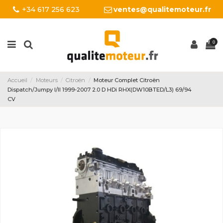
+34 617 256 623
ventes@qualitemoteur.fr
0
Accueil
Moteurs
Citroën
Moteur Complet Citroën
Dispatch/Jumpy I/II 1999-2007 2.0 D HDi RHX(DW10BTED/L3) 69/94
CV