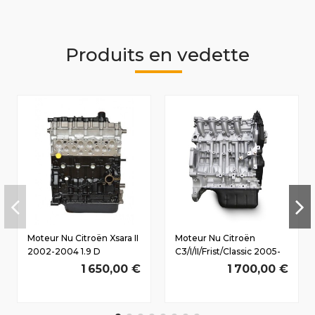
Produits en vedette
Moteur Nu Citroën Xsara II
Moteur Nu Citroën
2002-2004 1.9 D
C3/I/II/Frist/Classic 2005-
WYZ(DW8B/L4) 51/71 CV
2010 1.6 D HDi
1 650,00 €
1 700,00 €
9HX(DV6ATED4) 66/90
CV