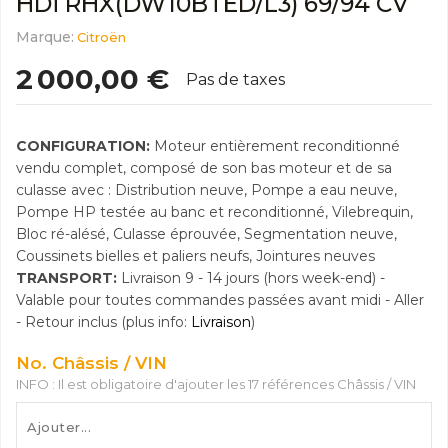
HDi RHX(DW10BTED/L3) 69/94 CV
Marque:
Citroën
2 000,00 €
Pas de taxes
CONFIGURATION:
Moteur entièrement reconditionné
vendu complet, composé de son bas moteur et de sa
culasse avec : Distribution neuve, Pompe a eau neuve,
Pompe HP testée au banc et reconditionné, Vilebrequin,
Bloc ré-alésé, Culasse éprouvée, Segmentation neuve,
Coussinets bielles et paliers neufs, Jointures neuves
TRANSPORT:
Livraison 9 - 14 jours (hors week-end) -
Valable pour toutes commandes passées avant midi - Aller
- Retour inclus (plus info:
Livraison
)
No. Châssis / VIN
INFO : Il est obligatoire d'ajouter les 17 références Châssis / VIN