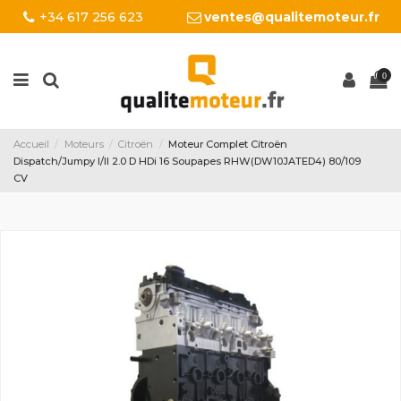
+34 617 256 623
ventes@qualitemoteur.fr
0
Accueil
Moteurs
Citroën
Moteur Complet Citroën
Dispatch/Jumpy I/II 2.0 D HDi 16 Soupapes RHW(DW10JATED4) 80/109
CV