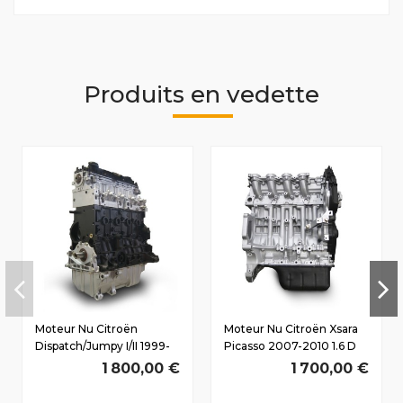
Produits en vedette
Moteur Nu Citroën
Moteur Nu Citroën Xsara
Dispatch/Jumpy I/II 1999-
Picasso 2007-2010 1.6 D
2007 2.0 D HDi
HDi 9HX(DV6ATED4)
1 800,00 €
1 700,00 €
RHX(DW10BTED/L3)
66/90 CV
80/109 CV