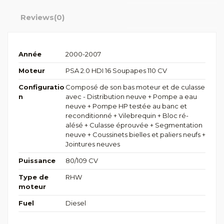
Reviews
(0)
Année
2000-2007
Moteur
PSA 2.0 HDI 16 Soupapes 110 CV
Configuratio
Composé de son bas moteur et de culasse
n
avec - Distribution neuve + Pompe a eau
neuve + Pompe HP testée au banc et
reconditionné + Vilebrequin + Bloc ré-
alésé + Culasse éprouvée + Segmentation
neuve + Coussinets bielles et paliers neufs +
Jointures neuves
Puissance
80/109 CV
Type de
RHW
moteur
Fuel
Diesel