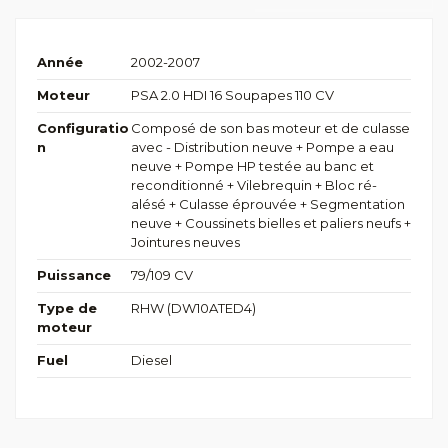
Année
2002-2007
Moteur
PSA 2.0 HDI 16 Soupapes 110 CV
Configuratio
Composé de son bas moteur et de culasse
n
avec - Distribution neuve + Pompe a eau
neuve + Pompe HP testée au banc et
reconditionné + Vilebrequin + Bloc ré-
alésé + Culasse éprouvée + Segmentation
neuve + Coussinets bielles et paliers neufs +
Jointures neuves
Puissance
79/109 CV
Type de
RHW (DW10ATED4)
moteur
Fuel
Diesel