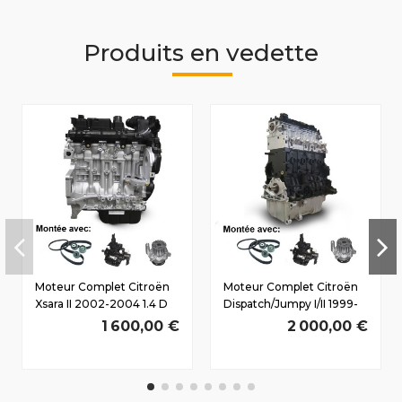
Produits en vedette
Moteur Complet Citroën
Moteur Complet Citroën
Xsara II 2002-2004 1.4 D
Dispatch/Jumpy I/II 1999-
HDi 8HZ(DV4TD) 50/69
2007 2.0 D HDi
1 600,00 €
2 000,00 €
CV
RHX(DW10BTED/L3)
80/109 CV