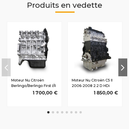
Produits en vedette
Moteur Nu Citroën
Moteur Nu Citroën C5 II
Berlingo/Berlingo First I/II
2006-2008 2.2 D HDi
2005-2010 1.6 D HDi
4HX(DW12TED4) 125/170
1 700,00 €
1 850,00 €
9HY(DV6TED4) 80/110 CV
CV