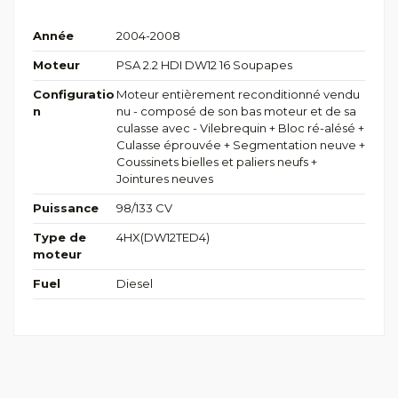
Année
2004-2008
Moteur
PSA 2.2 HDI DW12 16 Soupapes
Configuratio
Moteur entièrement reconditionné vendu
n
nu - composé de son bas moteur et de sa
culasse avec - Vilebrequin + Bloc ré-alésé +
Culasse éprouvée + Segmentation neuve +
Coussinets bielles et paliers neufs +
Jointures neuves
Puissance
98/133 CV
Type de
4HX(DW12TED4)
moteur
Fuel
Diesel