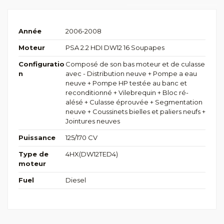
Année
2006-2008
Moteur
PSA 2.2 HDI DW12 16 Soupapes
Configuratio
Composé de son bas moteur et de culasse
n
avec - Distribution neuve + Pompe a eau
neuve + Pompe HP testée au banc et
reconditionné + Vilebrequin + Bloc ré-
alésé + Culasse éprouvée + Segmentation
neuve + Coussinets bielles et paliers neufs +
Jointures neuves
Puissance
125/170 CV
Type de
4HX(DW12TED4)
moteur
Fuel
Diesel