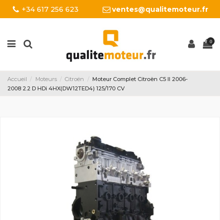
+34 617 256 623
ventes@qualitemoteur.fr
0
Accueil
Moteurs
Citroën
Moteur Complet Citroën C5 II 2006-
2008 2.2 D HDi 4HX(DW12TED4) 125/170 CV