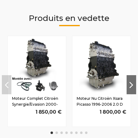
Produits en vedette
Moteur Complet Citroën
Moteur Nu Citroën Xsara
Synergie/Evasion 2000-
Picasso 1996-2006 2.0 D
2002 2.0 D HDI 16
HDi RHY(DW10TD) 66/90
1 850,00 €
1 800,00 €
Soupapes
CV
RHW(DW10ATED4)...