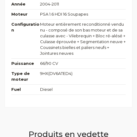
Année
2004-2011
Moteur
PSA 1.6 HDI 16 Soupapes
Configuratio
Moteur entièrement reconditionné vendu
n
nu - composé de son bas moteur et de sa
culasse avec - Vilebrequin + Bloc ré-alésé +
Culasse éprouvée + Segmentation neuve +
Coussinets bielles et paliers neufs +
Jointures neuves
Puissance
66/90 CV
Type de
9HX(DV6ATED4)
moteur
Fuel
Diesel
Produits en vedette