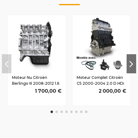
Moteur Nu Citroën
Moteur Complet Citroën
Berlingo III 2008-2012 1.6
C5 2000-2004 2.0 D HDi
D HDi 9HX(DV6AUTED4)
RHZ(DW10ATED) 80/109
1 700,00 €
2 000,00 €
66/90 CV
CV