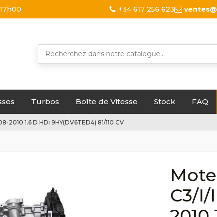
 17h00
+34 617 256 623
ventes@
sses
Turbos
Boîte de Vitesse
Stock
FAQ
2008-2010 1.6 D HDi 9HY(DV6TED4) 81/110 CV
Mote
C3/I/
2010 