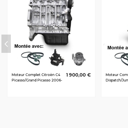
1 900,00 €
Moteur Complet Citroën C4
Moteur Comp
Picasso/Grand Picasso 2006-
Dispatch/Jum
2010 1.6 D HDi 9HY(DV6TED4)
2.0 D HDi RH
82/110 CV