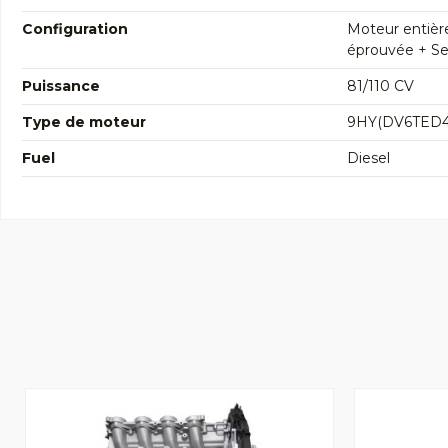
Configuration
Moteur entièr
éprouvée + Seg
Puissance
81/110 CV
Type de moteur
9HY(DV6TED4
Fuel
Diesel