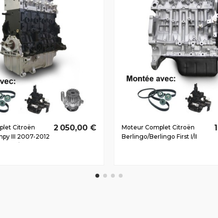
2 050,00 €
let Citroën
Moteur Complet Citroën
py III 2007-2012
Berlingo/Berlingo First I/II
R 100/136 CV
2005-2011 1.6 D HDi
9HW(DV6BTED4)...