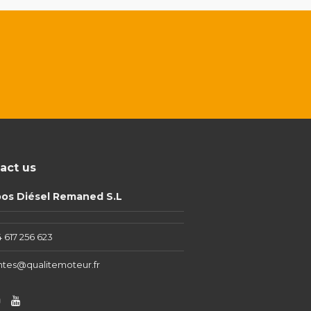
act us
pos Diésel Remaned S.L
 617 256 623
ntes@qualitemoteur.fr