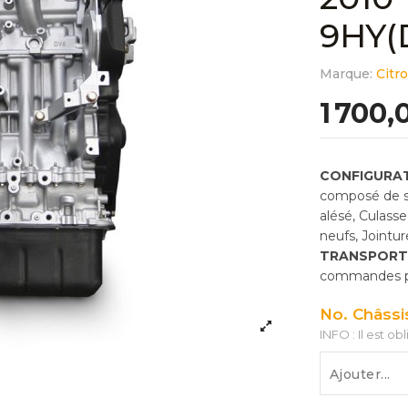
9HY(
Marque:
Citr
1 700,
CONFIGURAT
composé de so
alésé, Culass
neufs, Jointu
TRANSPORT
commandes pas
No. Châssi
INFO : Il est ob