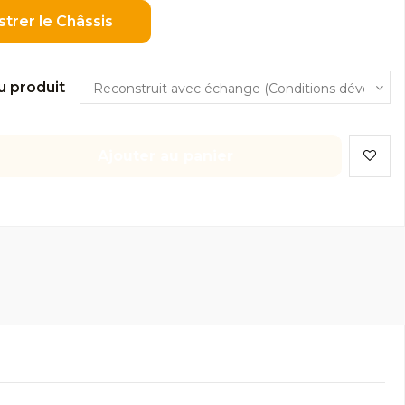
strer le Châssis
u produit
Ajouter au panier