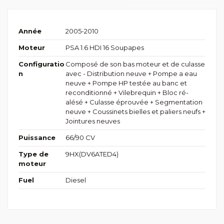
Année
2005-2010
Moteur
PSA 1.6 HDI 16 Soupapes
Configuratio
Composé de son bas moteur et de culasse
n
avec - Distribution neuve + Pompe a eau
neuve + Pompe HP testée au banc et
reconditionné + Vilebrequin + Bloc ré-
alésé + Culasse éprouvée + Segmentation
neuve + Coussinets bielles et paliers neufs +
Jointures neuves
Puissance
66/90 CV
Type de
9HX(DV6ATED4)
moteur
Fuel
Diesel