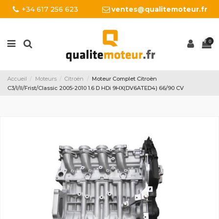
+34 617 256 623
ventes@qualitemoteur.fr
0
Accueil
Moteurs
Citroën
Moteur Complet Citroën
C3/I/II/Frist/Classic 2005-2010 1.6 D HDi 9HX(DV6ATED4) 66/90 CV