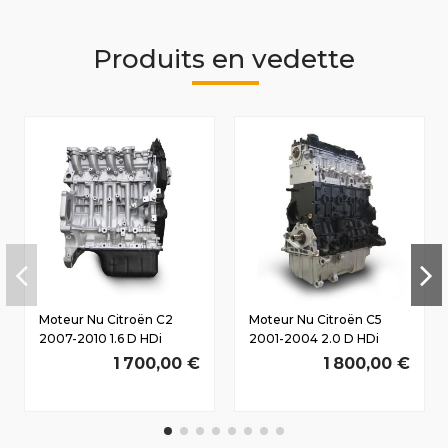
Produits en vedette
Moteur Nu Citroën C2
Moteur Nu Citroën C5
2007-2010 1.6 D HDi
2001-2004 2.0 D HDi
9HZ(DV6TED4) 80/110 CV
RHY(DW10TD) 66/90 CV
1 700,00 €
1 800,00 €