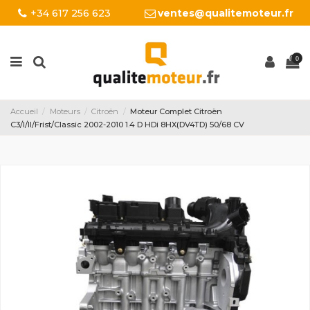
+34 617 256 623
ventes@qualitemoteur.fr
0
Accueil
Moteurs
Citroën
Moteur Complet Citroën
C3/I/II/Frist/Classic 2002-2010 1.4 D HDi 8HX(DV4TD) 50/68 CV