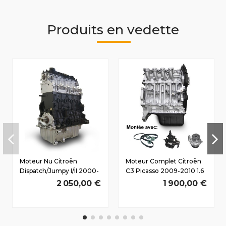
Produits en vedette
Moteur Nu Citroën
Moteur Complet Citroën
Dispatch/Jumpy I/II 2000-
C3 Picasso 2009-2010 1.6
2007 2.0 D HDi 16
D HDi 9HZ(DV6TED4)
2 050,00 €
1 900,00 €
Soupapes
80/109 CV
RHW(DW10JATED4)...