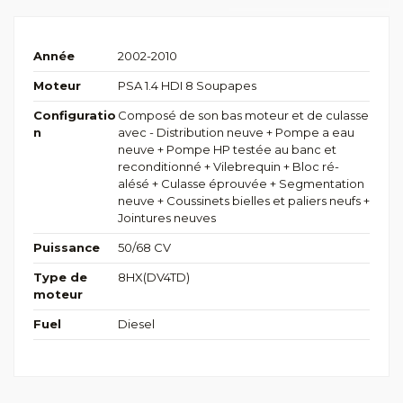
Année
2002-2010
Moteur
PSA 1.4 HDI 8 Soupapes
Configuratio
Composé de son bas moteur et de culasse
n
avec - Distribution neuve + Pompe a eau
neuve + Pompe HP testée au banc et
reconditionné + Vilebrequin + Bloc ré-
alésé + Culasse éprouvée + Segmentation
neuve + Coussinets bielles et paliers neufs +
Jointures neuves
Puissance
50/68 CV
Type de
8HX(DV4TD)
moteur
Fuel
Diesel