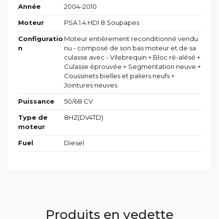
Année
2004-2010
Moteur
PSA 1.4 HDI 8 Soupapes
Configuratio
Moteur entièrement reconditionné vendu
n
nu - composé de son bas moteur et de sa
culasse avec - Vilebrequin + Bloc ré-alésé +
Culasse éprouvée + Segmentation neuve +
Coussinets bielles et paliers neufs +
Jointures neuves
Puissance
50/68 CV
Type de
8HZ(DV4TD)
moteur
Fuel
Diesel
Produits en vedette