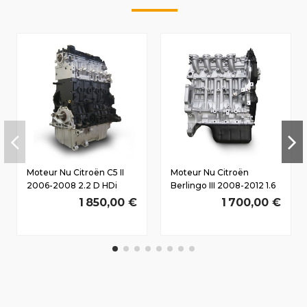
Moteur Nu Citroën C5 II
Moteur Nu Citroën
2006-2008 2.2 D HDi
Berlingo III 2008-2012 1.6
4HX(DW12TED4) 125/170
D HDi 9HX(DV6AUTED4)
1 850,00 €
1 700,00 €
CV
66/90 CV