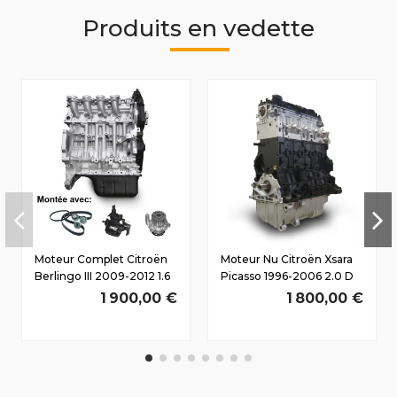
Produits en vedette
Moteur Complet Citroën
Moteur Nu Citroën Xsara
Berlingo III 2009-2012 1.6
Picasso 1996-2006 2.0 D
D HDi 9HX(DV6ATED4)
HDi RHY(DW10TD) 66/90
1 900,00 €
1 800,00 €
66/90 CV
CV