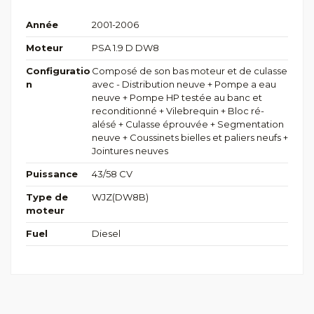
Année
2001-2006
Moteur
PSA 1.9 D DW8
Configuratio
Composé de son bas moteur et de culasse
n
avec - Distribution neuve + Pompe a eau
neuve + Pompe HP testée au banc et
reconditionné + Vilebrequin + Bloc ré-
alésé + Culasse éprouvée + Segmentation
neuve + Coussinets bielles et paliers neufs +
Jointures neuves
Puissance
43/58 CV
Type de
WJZ(DW8B)
moteur
Fuel
Diesel